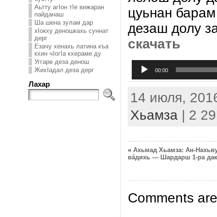
Аьтту агIон тIе вижаран
цуьнан барам 
пайданаш
Ша шена зулам дар
дезаш долу з
хIокху деношкахь суннат
дерг
скачать
Езачу хенахь латина къа
кхин чIогIа кхераме ду
Уггаре деза денош
Аудиоплеер
ЖихIадал деза дерг
00:00
Лахар
14 июля, 2016
Хьамза
| 2 2
«
Ахьмад Хьамза: Ан-Нахьв
вáдихь — Шардарш 1-ра да
Comments are 