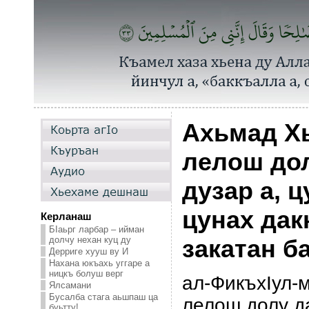
Ахьмад Х
лелош до
дузар а, 
цунах дак
Керланаш
БIаьрг ларбар – ийман
долчу нехан куц ду
закатан б
Дерриге хууш ву И
Нахана юкъахь уггаре а
ницкъ болуш верг
ал-ФикъхIул-
Ялсамани
Бусалба стага аьшпаш ца
лелош долу д
буьтту!