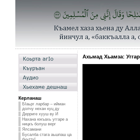
Ахьмад Хьамза: Уггар
Керланаш
БIаьрг ларбар – ийман
долчу нехан куц ду
Дерриге хууш ву И
Нахана юкъахь уггаре а
ницкъ болуш верг
Ялсамани
Бусалба стага аьшпаш ца
буьтту!