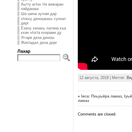
Аьтту агIон тIе вижаран
пайданаш
Ша шена зулам дар
хIокху деношкахь суннат
дерг
Езачу хенахь латина къа
кхин чIогIа кхераме ду
Уггаре деза денош
ЖихIадал деза дерг
Лахар
12 августа, 2018 | Меттиг:
Ви
«
Iиса: Пхьуьйра ламаз, Iуь
ламаз
Comments are closed.