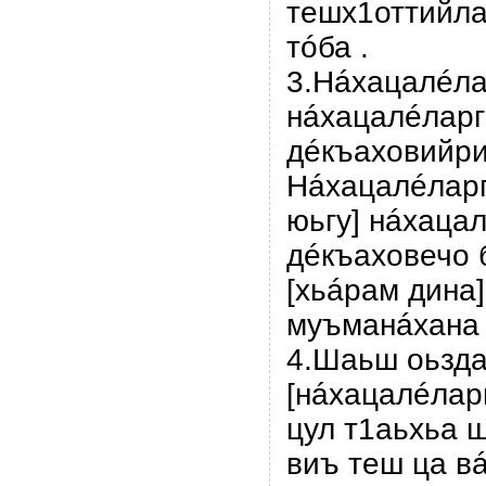
тешх1оттийла
тóба .
3.Нáхацалéла
нáхацалéларг 
дéкъаховийриг
Нáхацалéларг
юьгу] нáхацал
дéкъаховечо б
[хьáрам дина]
муъманáхана 
4.Шаьш оьзд
[нáхацалéлар
цул т1аьхьа 
виъ теш ца в