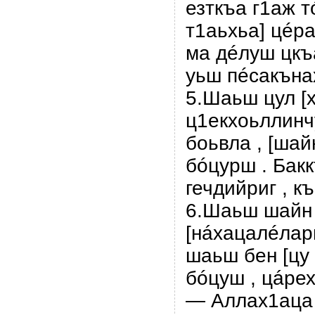
езткъа г1аж т
т1аьхьа] цéр
ма дéлyш цкъá
уьш пéсакънах
5.Шаьш цул [
ц1екхоьллинч
боьвла , [ша
бóцурш . Бак
гечдийриг , к
6.Шаьш шайн
[нáхацалéлар
шаьш бен [цу
бóцуш , цáре
— Аллах1аца 