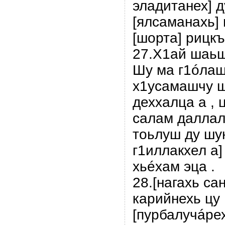
эладитанех] 
[ялсаманахь] 
[шорта] рицкъа
27.Х1ай шаьш
Шу ма г1óлаш
х1усамашчу 
деххалца а , 
салам даллалц
тоьлуш ду шу
г1иллакхел а]
хьéхам эца .
28.[нагахь са
карийнехь цу
[пурбалучáрех