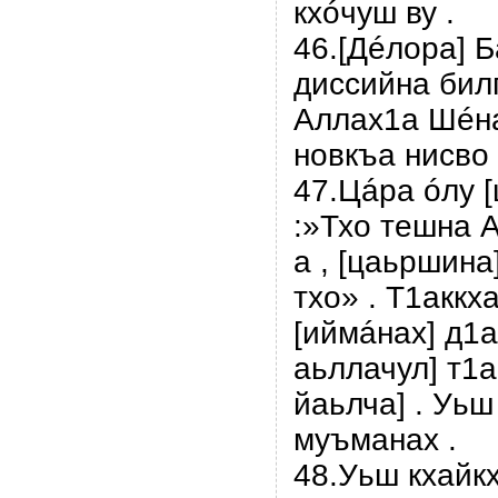
кхóчуш ву .
46.[Дéлора] 
диссийна бил
Аллах1а Шéна
новкъа нисво 
47.Цáра óлу 
:»Тхо тешна А
а , [цаьршина
тхо» . Т1аккх
[иймáнах] д1
аьллачул] т1а
йаьлча] . Уьш
муъманах .
48.Уьш кхайк