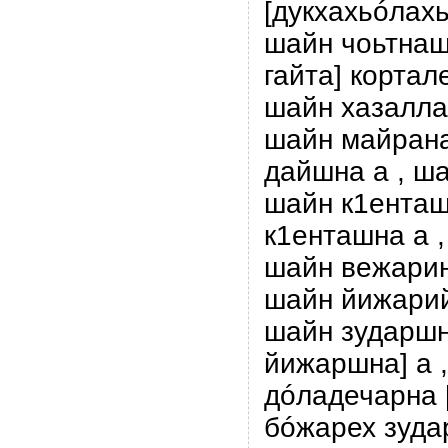
[дукхахьóлахь
шайн чоьтнаш 
гайта] кортал
шайн хазалла
шайн майрана
дайшна а , ш
шайн к1енташ
к1енташна а 
шайн вежарин
шайн йижарий
шайн зударшн
йижаршна] а 
дóладечарна [
бóжарех зуда