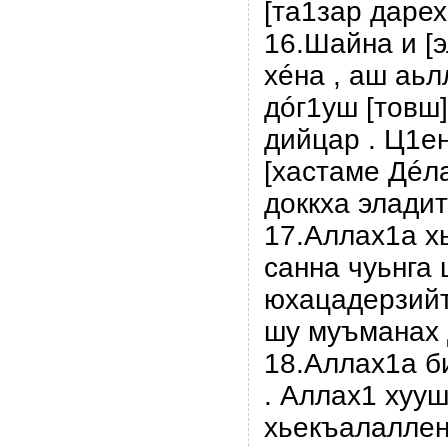
[та1зар дарехь
16.Шайна и [э
хéна , аш аьл
дóг1уш [товш]
дийцар . Ц1ен
[хастаме Дéла
доккха эладит
17.Аллах1а х
санна чуьнга 
юхацадерзийта
шу муъманах 
18.Аллах1а б
. Аллах1 хууш
хьекъалаллени