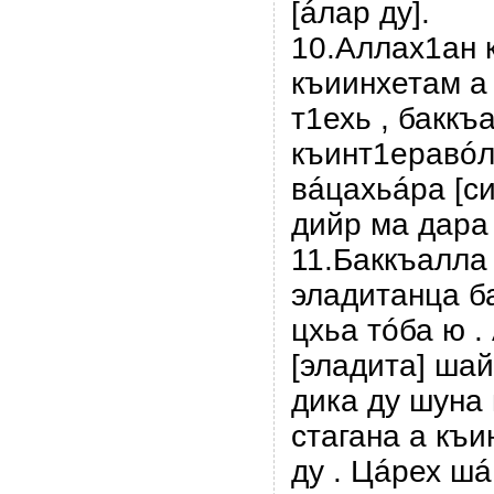
[áлар ду].
10.Аллах1ан 
къиинхетам а
т1ехь , баккъ
къинт1еравóлу
вáцахьáра [с
дийр ма дара
11.Баккъалла 
эладитанца б
цхьа тóба ю .
[эладита] шай
дика ду шуна 
стагана а къи
ду . Цáрех шá