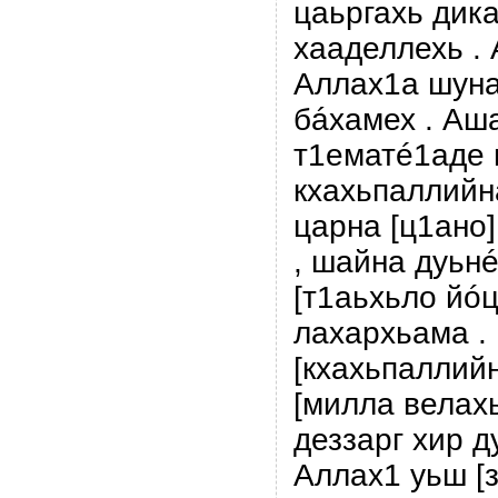
цаьргахь дик
хааделлехь .
Аллах1а шуна
бáхамех . Аш
т1ематé1аде
кхахьпаллийн
царна [ц1ано]
, шайна дуьн
[т1аьхьло йóц
лахархьама .
[кхахьпаллийн
[милла велахь
деззарг хир д
Аллах1 уьш [