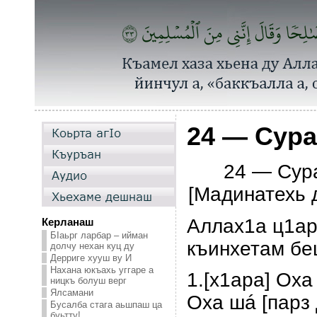
24 — Сура
24 — Сура
[Мадинатехь д
Аллах1а ц1ар
Керланаш
БIаьрг ларбар – ийман
къинхетам бе
долчу нехан куц ду
Дерриге хууш ву И
Нахана юкъахь уггаре а
1.[х1ара] Оха
ницкъ болуш верг
Ялсамани
Оха шá [парз
Бусалба стага аьшпаш ца
буьтту!