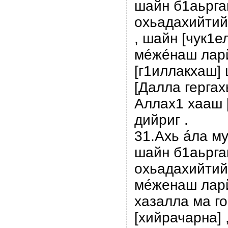
шайн б1аьрга
охьадахийтий
, шайн [чук1е
мéжéнаш ларй
[г1иллакхаш]
[Далла гергах
Аллах1 хааш 
дийриг .
31.Ахь áла м
шайн б1аьрга
охьадахийтий
мéженаш ларй
хазалла ма г
[хийрачарна] 