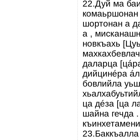
22.Дуй ма ба
комаьршонан а
шортонан а д
а , мисканашн
новкъахь [Цуь
махкахбевлача
даларца [цáр
дийцинéра áл
бовлийла уьш 
хьалхабуьтийл
ца дéза [ца л
шайна гечда .
къинхетамениг
23.Баккъалла