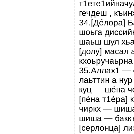
т1ете1ийначу
гечдеш , къин
34.[Дéлора] 
шоьга диссийн
шаьш шул хьа
[долу] масал а
кхоьрyчаьрна 
35.Аллах1 — 
лаьттин а нур
куц — шéна ч
[пéна т1éра] к
чиркх — шишан
шиша — бакк
[серлонцa] л