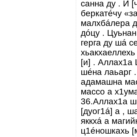
санна ду . И 
беркатéчу «за
малхбáлера д
дóцу . Цуьнан
герга ду шá с
хьакхаеллехь 
[и] . Аллах1а
шéна лаьарг 
адамашна мас
массо а х1ума
36.Аллах1а ш
[дуог1á] а , 
яккxá а магий
ц1éношкахь [