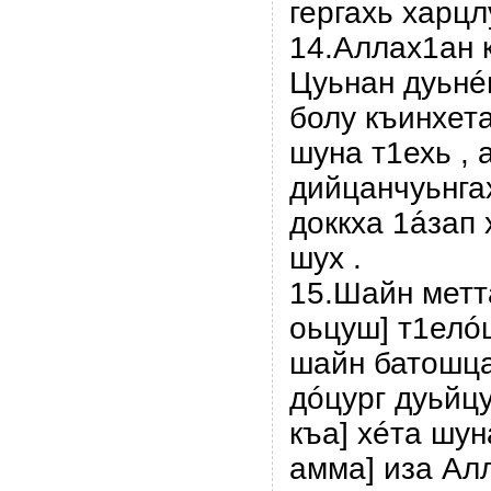
гергахь харцл
14.Аллах1ан 
Цуьнан дуьнéн
болу къинхет
шуна т1ехь ,
дийцанчуьнга
доккха 1áзап
шух .
15.Шайн метт
оьцуш] т1елóц
шайн батошца
дóцург дуьйцу
къа] хéта шун
амма] иза Ал