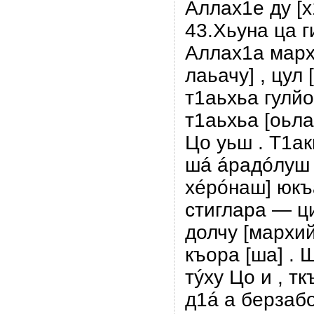
Аллах1е ду [х
43.Хьуна ца г
Аллах1а марх
лаьачу] , цул
т1аьхьа гулйо
т1аьхьа [оьла
Цо уьш . Т1ак
шá áрадóлуш 
хéрóнаш] юкъ
стиглара — ци
долчу [мархи
къора [ша] . 
тýху Цо и , т
д1á а берзабо