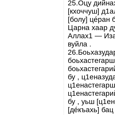
25.Оцу дийна
[кхоччуш] д1а
[болу] цéран б
Царна хаар д
Аллах1 — Иза
вуйла .
26.Боьхазуд
боьхастегаршн
боьхастегари
бу , ц1еназу
ц1енастегаршн
ц1енастегар
бу , уьш [ц1е
[дéкъахь] бац