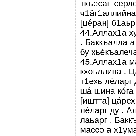
ткъесан серл
ч1âг1аллийна]
[цéран] б1аьр
44.Аллах1а ху
. Баккъалла а
бу хьéкъалеча
45.Аллах1а м
кхоьллина . 
т1ехь лéларг 
шá шина кóга 
[иштта] цáрех
лéларг ду . 
лаьарг . Бакк
массо а х1ум