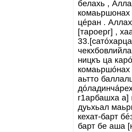
белахь , Алл
комаьршонах 
цéран . Алла
[тароерг] , ха
33.[сатóхарца
чекхбовлийла
ницкъ ца кар
комаьршóнах 
аьтто баллалц
дóладинчáрех
г1арбашха а]
дуьхьал маьр
кехат-барт бé
барт бе ашa [