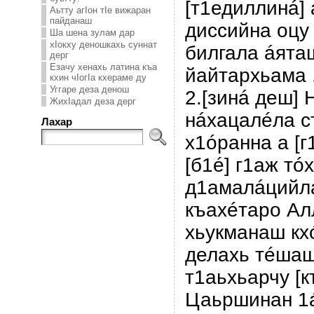
[т1едиллинá] 
Аьтту агIон тIе вижаран
пайданаш
диссийна оцу 
Ша шена зулам дар
хIокху деношкахь суннат
билгала áята
дерг
Езачу хенахь латина къа
йайтархьама 
кхин чIогIа кхераме ду
Уггаре деза денош
2.[зинá деш] 
ЖихIадал деза дерг
нáхацалéла с
Лахар
х1óранна а [г
[б1é] г1аж тó
д1амалáцийл
къахéтаро Ал
хьукманаш кх
делахь тéшаш
т1аьхьарчу [к
Цаьршинан 1á