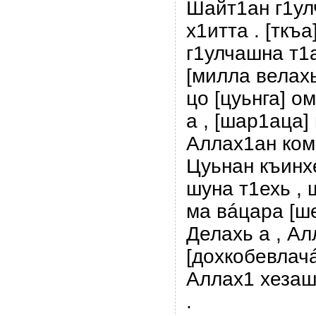
Шайт1ан г1ул
х1итта . [ткъ
г1улчашна т1
[милла велахь
цо [цуьнга] о
а , [шар1аца]
Аллах1ан ком
Цуьнан къинх
шуна т1ехь , 
ма вáцара [ше
Делахь а , А
[дохкобевлачá
Аллах1 хезаш 
.