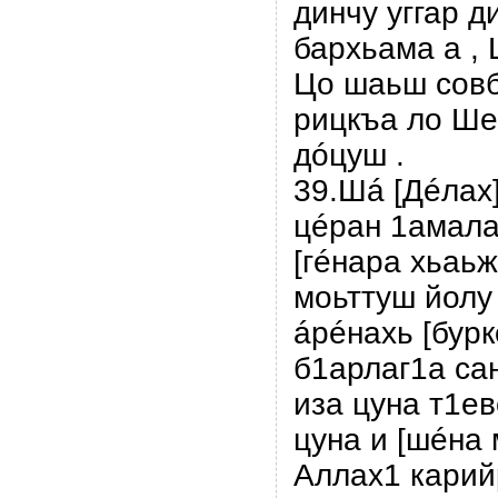
динчу уггар д
бархьама а ,
Цо шаьш совбá
рицкъа ло Ше
дóцуш .
39.Шá [Дéлах
цéран 1амала
[гéнара хьаьж
моьттуш йолу 
áрéнахь [бурк
б1арлаг1а сан
иза цуна т1ев
цуна и [шéна 
Аллах1 карий