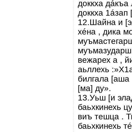
доккха дáкъа 
доккха 1áзап [
12.Шайна и [э
хéна , дика м
муъмастегарш
муъмазударшн
вежарех а , й
аьллехь :»Х1
билгала [ашa
[ма] ду».
13.Уьш [и эл
баьхкинехь цу
виъ тешца . Т
баьхкинехь т