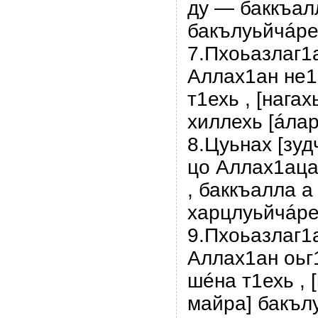
ду — баккъал
бакълуьйчáрех
7.Пхоьазлаг1
Аллах1ан не1
т1ехь , [нага
хиллехь [áлар
8.Цуьнах [зуд
цо Аллах1аца
, баккъалла а
харцлуьйчáрех
9.Пхоьазлаг1
Аллах1ан оьг
шéна т1ехь , [
майра] бакъл