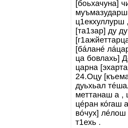
[боьхачуна] ч
муъмазударшн
ц1екхуллурш 
[та1зар] ду д
[г1ажйеттарца
[бáланé лáцар
ца бовлахь] Д
царна [эхарта
24.Оцу [къем
дуьхьал тéша
меттанаш а , 
цéран кóгаш а
вóчух] лéлош
т1ехь .