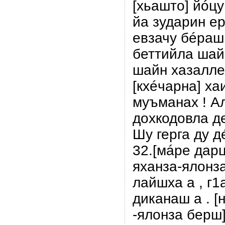
[хьашто] йóцу
йа зударин е
евзачу бéрашн
беттийла шайн
шайн хазалле
[кхéчарна] ха
муъманах ! А
дохкодовла де
Шу герга ду д
32.[мáре дар
яханза-ялонз
лайшха а , г1
диканаш а . [
-ялонза берш]