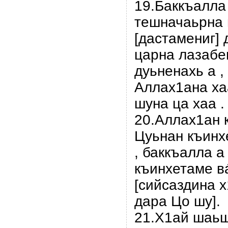
19.Баккъалла
тешначаьрна 
[дастамениг]
царна лазабен
дуьненахь а , 
Аллах1ана хаа
шуна ца хаа .
20.Аллах1ан 
Цуьнан къинх
, баккъалла а
къинхетаме в
[сийсаздина 
дара Цо шу].
21.Х1ай шаьш