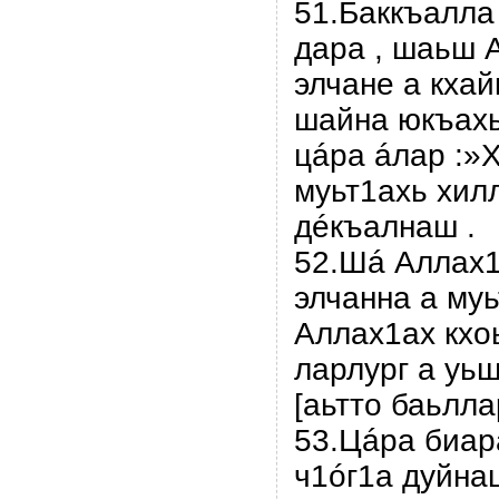
51.Баккъалла
дара , шаьш 
элчане а кхай
шайна юкъахь 
цáра áлар :»Х
муьт1ахь хилл
дéкъалнаш .
52.Шá Аллах1
элчанна а муь
Аллах1ах кхо
ларлург а уь
[аьтто баьлла
53.Цáра биар
ч1óг1а дуйнаш