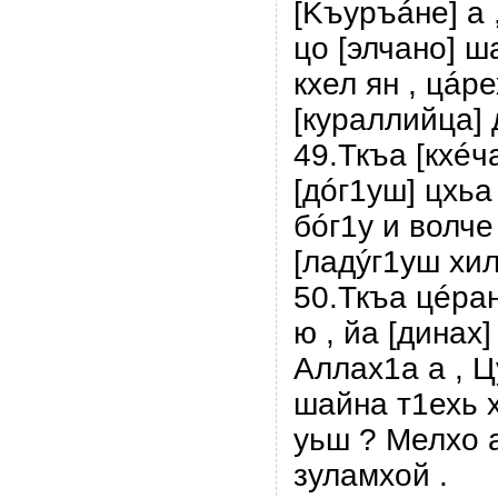
[Kъуръáне] а 
цо [элчано] ш
кхел ян , цáре
[кураллийца] 
49.Ткъа [кхéч
[дóг1уш] цхьа
бóг1у и волче
[ладýг1уш хил
50.Ткъа цéра
ю , йа [динах
Аллах1а а , Ц
шайна т1ехь 
уьш ? Мелхо а
зуламхой .