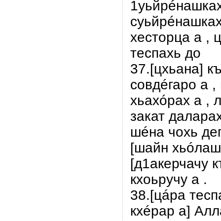
1уьйрéнашках
суьйрéнашках
хесторца а , 
теспахь до
37.[цхьана] 
совдéгаро а ,
хьахóрах а , 
закат даларах
шéна чохь дег
[шайн хьóлаш
[д1акерчачу 
кхоьрyчу а .
38.[цáра тесп
кхéрар а] Ал