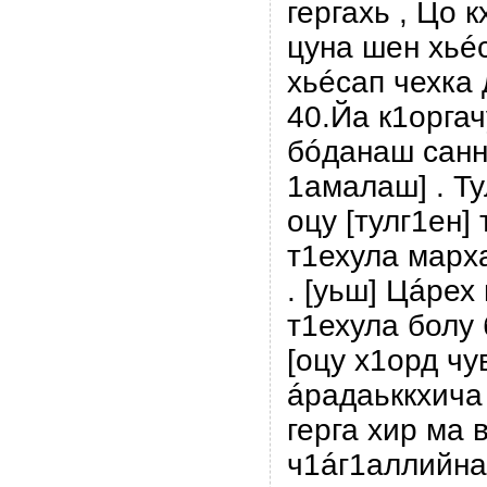
гергахь , Цо 
цуна шен хьé
хьéсап чехка 
40.Йа к1орга
бóданаш санн
1амалаш] . Ту
оцу [тулг1ен]
т1ехула марха
. [уьш] Цáрех
т1ехула болу 
[оцу х1орд чу
áрадаьккхича ,
герга хир ма 
ч1áг1аллийна