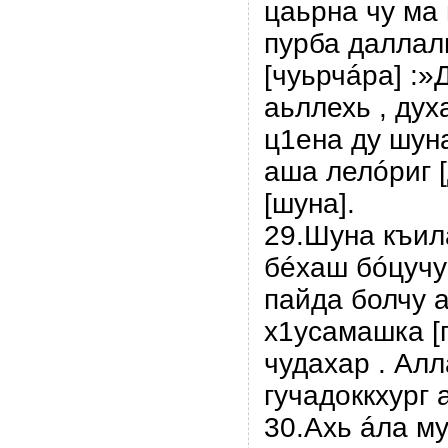
цаьрна чу ма
пурба даллалц
[чуьрчáра] :»
аьллехь , дух
ц1ена ду шуна
ашa лелóриг [
[шуна].
29.Шуна къила
бéхаш бóцучу
пайда болчу а
х1усамашка [
чудахар . Ал
гучадоккхург а
30.Ахь áла м